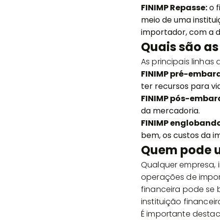
FINIMP Repasse:
o f
meio de uma institui
importador, com a 
Quais são as 
As principais linhas
FINIMP pré-embar
ter recursos para vi
FINIMP pós-embar
da mercadoria.
FINIMP englobando
bem, os custos da im
Quem pode ut
Qualquer empresa, 
operações de impor
financeira pode se 
instituição financei
É importante destac