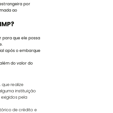
 estrangeira por
tomada ao
NIMP?
 para que ele possa
e.
ial após o embarque
 além do valor do
que realize
lguma instituição
 exigidos pela
órico de crédito e