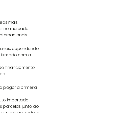
uros mais
is no mercado
nternacionais.
10 anos, dependendo
o firmado com a
 do financiamento
do.
a pagar a primeira
duto importado
s parcelas junto ao
ar nacionalizado, e