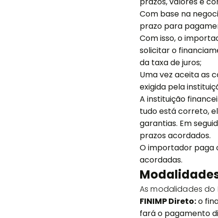
prazos, valores e c
Com base na negocia
prazo para pagament
Com isso, o importad
solicitar o financia
da taxa de juros;
Uma vez aceita as 
exigida pela instituiç
A instituição financ
tudo está correto, 
garantias. Em segui
prazos acordados.
O importador paga o
acordadas.
Modalidades
As modalidades do F
FINIMP Direto:
o fin
fará o pagamento di