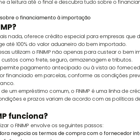
 a leitura até o final e descubra tudo sobre o financi
NIMP?
mais nada, oferece crédito especial para empresas que 
ge até 100% do valor aduaneiro do bem importado.
esas utilizam o FINIMP não apenas para custear o bem 
custos como frete, seguro, armazenagem e tributos.
 permite pagamento antecipado ou à vista ao fornecedo
lor financiado em parcelas, conforme as condições pre
anco.
io de um empréstimo comum, o FINIMP é uma linha de créd
ndições e prazos variam de acordo com as políticas de
MP funciona?
izar o FINIMP envolve os seguintes passos:
ra negocia os termos de compra com o fornecedor inter