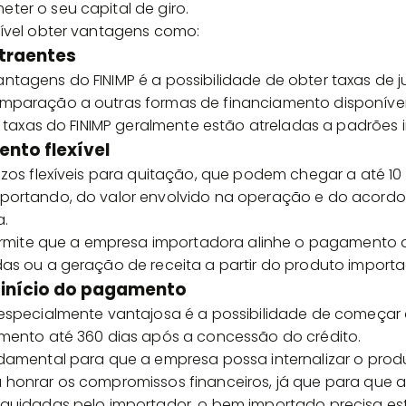
er o seu capital de giro.
ível obter vantagens como:
atraentes
tagens do FINIMP é a possibilidade de obter taxas de j
mparação a outras formas de financiamento disponíve
s taxas do FINIMP geralmente estão atreladas a padrões i
nto flexível
azos flexíveis para quitação, que podem chegar a até 
portando, do valor envolvido na operação e do acord
a.
 permite que a empresa importadora alinhe o pagamento
as ou a geração de receita a partir do produto importa
 início do pagamento
especialmente vantajosa é a possibilidade de começar 
mento até 360 dias após a concessão do crédito.
ndamental para que a empresa possa internalizar o pro
honrar os compromissos financeiros, já que para que a
quidadas pelo importador, o bem importado precisa est