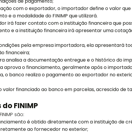
ondições de pagamento;
ção com o exportador, o importador define o valor que d
o e a modalidade do FINIMP que utilizará.
or irá fazer contato com a instituição financeira que poss
mento e a instituição financeira irá apresentar uma cota
condições pela empresa importadora, ela apresentará t
ão financeira;
eira analisa a documentação entregue e o histórico do i
ela aprova o financiamento, geralmente após o importad
da, o banco realiza o pagamento ao exportador no exteri
 valor financiado ao banco em parcelas, acrescido de 
 do FINIMP
INIMP são:
anciamento é obtido diretamente com a instituição de cré
retamente ao fornecedor no exterior;