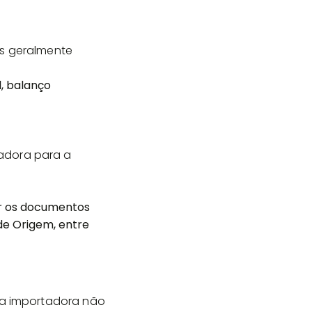
as geralmente
, balanço
adora para a
r os documentos
de Origem, entre
esa importadora não