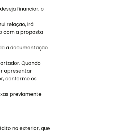
eseja financiar, o
ui relação, irá
ção com a proposta
oda a documentação
mportador. Quando
or apresentar
or, conforme os
taxas previamente
dito no exterior, que