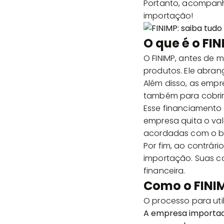
Portanto, acompanhe
importação!
O que é o FI
O FINIMP, antes de 
produtos. Ele abran
Além disso, as empr
também para cobrir 
Esse financiamento
empresa quita o va
acordadas com o b
Por fim, ao contrár
importação. Suas co
financeira.
Como o FINI
O processo para util
A empresa importado