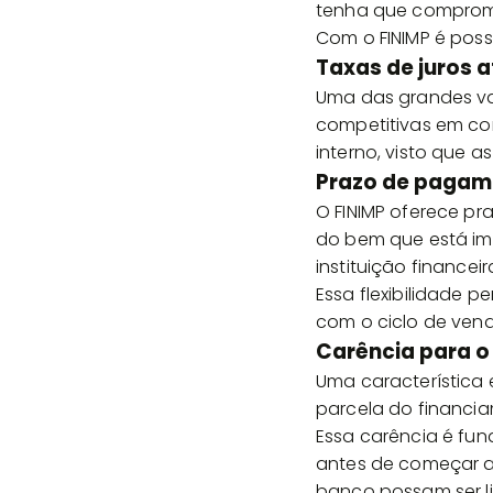
tenha que compromet
Com o FINIMP é poss
Taxas de juros 
Uma das grandes van
competitivas em co
interno, visto que a
Prazo de pagame
O FINIMP oferece pr
do bem que está im
instituição financeir
Essa flexibilidade
com o ciclo de vend
Carência para o
Uma característica 
parcela do financia
Essa carência é fu
antes de começar a 
banco possam ser li