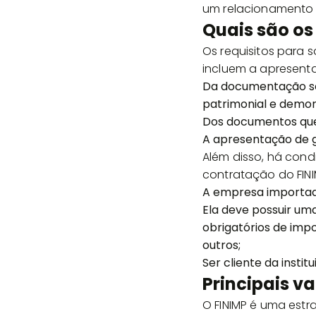
um relacionamento 
Quais são os 
Os requisitos para 
incluem a apresent
Da documentação so
patrimonial e demon
Dos documentos qu
A apresentação de g
Além disso, há con
contratação do FINI
A empresa importador
Ela deve possuir u
obrigatórios de impo
outros;
Ser cliente da insti
Principais v
O FINIMP é uma estr