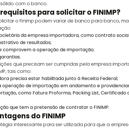
sólido com o banco.
requisitos para solicitar o FINIMP?
solicitar o Finimp podem variar de banco para banco, m
ação:
cietária da empresa importadora, como contrato social
strativo de resultados;
e comprovem a operação de importação;
arantias.
dições que precisam ser cumpridas pela empresa import
MP, tais como:
a precisa estar habilitada junto à Receita Federal;
ma operação de importação em andamento e providencia
rtação, como Fatura Proforma, Packing List, Certificado 
tuição que tem a pretensão de contratar o FINIMP.
antagens do FINIMP
atégia interessante para ser utilizada para que a empr