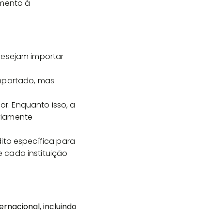
amento à
desejam importar
importado, mas
r. Enquanto isso, a
viamente
ito específica para
 cada instituição
nacional, incluindo